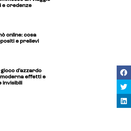
ni e credenze
nò online: cosa
ositi e prelievi
l gioco d'azzardo
 moderna effetti e
nvisibili