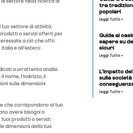
 di settore nella ricerca di
tra tradizio
popolari
Leggi Tutto »
 tuo settore di attività.
rodotti o servizi offerti per
Guida ai casi
ressate a ciò che offri.
sapere su dep
Italia e all’estero:
sicuri
Leggi Tutto »
dicati a un’attenta analisi.
L'impatto de
 nome, l’indirizzo, il
sulla società
ioni sulle dimensioni
conseguenze i
Leggi Tutto »
nde che corrispondono al tuo
rano avere bisogni o
tuoi prodotti o servizi.
le dimensioni della tua