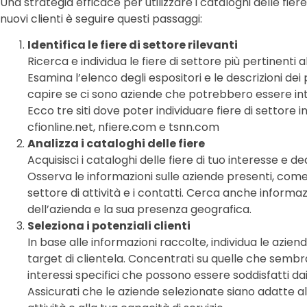
Una strategia efficace per utilizzare i cataloghi delle fiere
nuovi clienti è seguire questi passaggi:
Identifica le fiere di settore rilevanti
Ricerca e individua le fiere di settore più pertinenti al
Esamina l’elenco degli espositori e le descrizioni dei p
capire se ci sono aziende che potrebbero essere inte
Ecco tre siti dove poter individuare fiere di settore in 
cfionline.net, nfiere.com e tsnn.com
Analizza i cataloghi delle fiere
Acquisisci i cataloghi delle fiere di tuo interesse e de
Osserva le informazioni sulle aziende presenti, come il
settore di attività e i contatti. Cerca anche informaz
dell’azienda e la sua presenza geografica.
Seleziona i potenziali clienti
In base alle informazioni raccolte, individua le azie
target di clientela. Concentrati su quelle che semb
interessi specifici che possono essere soddisfatti dai 
Assicurati che le aziende selezionate siano adatte al