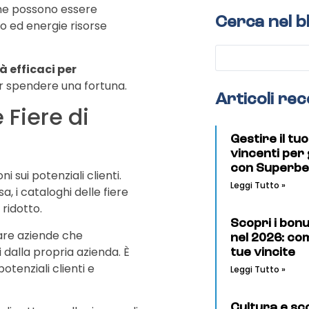
che possono essere
Cerca nel b
o ed energie risorse
 efficaci per
r spendere una fortuna.
Articoli rec
 Fiere di
Gestire il tu
vincenti per
con Superbe
 sui potenziali clienti.
Leggi Tutto »
, i cataloghi delle fiere
ridotto.
Scopri i bonu
uare aziende che
nel 2026: co
 dalla propria azienda. È
tue vincite
otenziali clienti e
Leggi Tutto »
Cultura e s