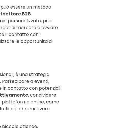
ore può essere un metodo
el settore B2B
.
cio personalizzato, puoi
target di mercato e avviare
 il contatto con i
izzare le opportunità di
sionali, è una strategia
i. Partecipare a eventi,
e in contatto con potenziali
attivamente
, condividere
che piattaforme online, come
li clienti e promuovere
e piccole aziende,