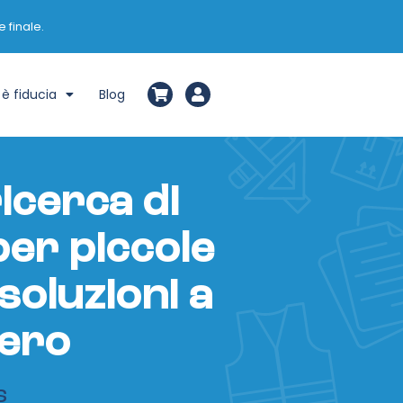
 finale.
è fiducia
Blog
ricerca di
per piccole
soluzioni a
zero
S