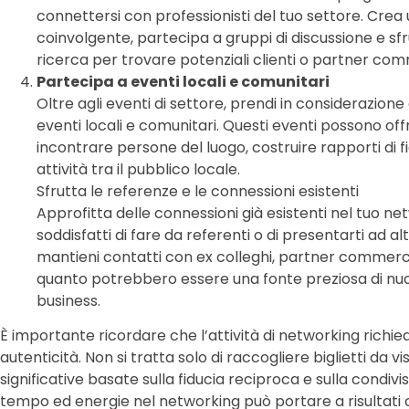
connettersi con professionisti del tuo settore. Crea
coinvolgente, partecipa a gruppi di discussione e sfru
ricerca per trovare potenziali clienti o partner com
Partecipa a eventi locali e comunitari
Oltre agli eventi di settore, prendi in considerazion
eventi locali e comunitari. Questi eventi possono offr
incontrare persone del luogo, costruire rapporti di 
attività tra il pubblico locale.
Sfrutta le referenze e le connessioni esistenti
Approfitta delle connessioni già esistenti nel tuo netw
soddisfatti di fare da referenti o di presentarti ad altri
mantieni contatti con ex colleghi, partner commercial
quanto potrebbero essere una fonte preziosa di nu
business.
È importante ricordare che l’attività di networking richi
autenticità. Non si tratta solo di raccogliere biglietti da vi
significative basate sulla fiducia reciproca e sulla condivis
tempo ed energie nel networking può portare a risultati 