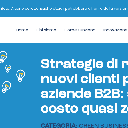
ta. Alcune caratteristiche attuali potrebbero differire dalla versione
Home
Chi siamo
Come funziona
Innovazione 
Strategie di 
nuovi clienti 
aziende B2B: 
costo quasi 
CATEGORIA:
GREEN BUSINES