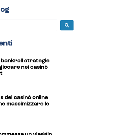
log
enti
o bankroll strategie
 giocare nei casinò
t
s dei casinò online
me massimizzare le
commesse un viaggio