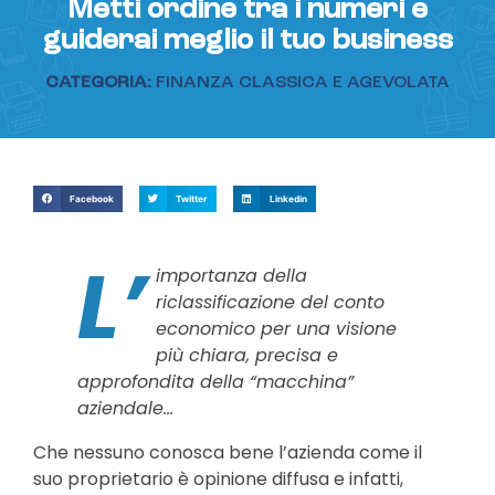
Metti ordine tra i numeri e
guiderai meglio il tuo business
CATEGORIA:
FINANZA CLASSICA E AGEVOLATA
Facebook
Twitter
Linkedin
L’
importanza della
riclassificazione del conto
economico per una visione
più chiara, precisa e
approfondita della “macchina”
aziendale…
Che nessuno conosca bene l’azienda come il
suo proprietario è opinione diffusa e infatti,