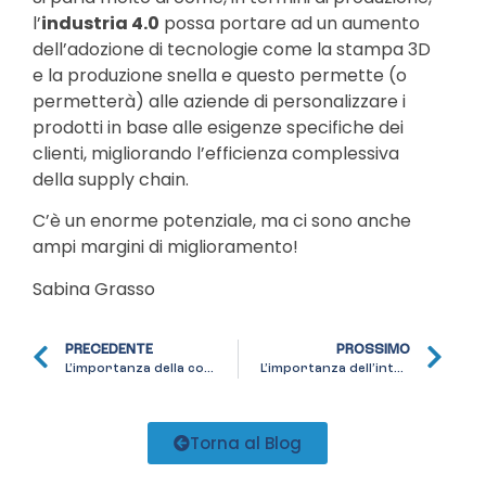
l’
industria 4.0
possa portare ad un aumento
dell’adozione di tecnologie come la stampa 3D
e la produzione snella e questo permette (o
permetterà) alle aziende di personalizzare i
prodotti in base alle esigenze specifiche dei
clienti, migliorando l’efficienza complessiva
della supply chain.
C’è un enorme potenziale, ma ci sono anche
ampi margini di miglioramento!
Sabina Grasso
PRECEDENTE
PROSSIMO
L’importanza della consulenza per il futuro dell’imprenditoria italiana, degli imprenditori e dei dipendenti/collaboratori
L’importanza dell’intelligenza artificiale per le micro e piccole imprese
Torna al Blog